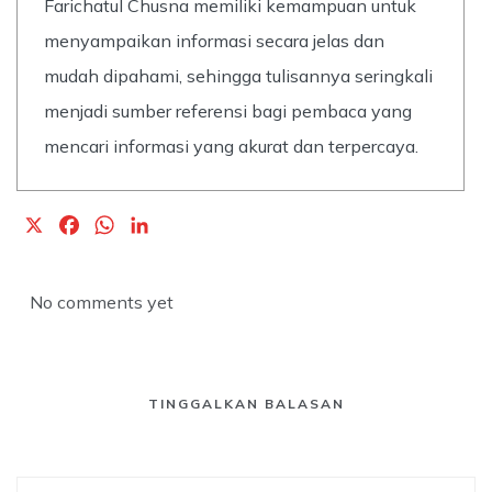
Farichatul Chusna memiliki kemampuan untuk
menyampaikan informasi secara jelas dan
mudah dipahami, sehingga tulisannya seringkali
menjadi sumber referensi bagi pembaca yang
mencari informasi yang akurat dan terpercaya.
X
F
W
L
a
h
i
c
a
n
No comments yet
e
t
k
b
s
e
o
A
d
o
p
I
TINGGALKAN BALASAN
k
p
n