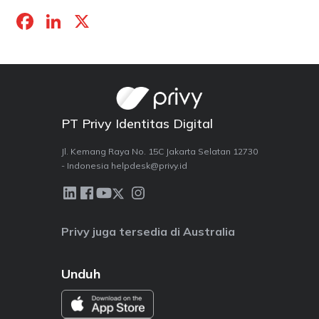
F
Li
X
a
n
c
k
e
e
b
dI
PT Privy Identitas Digital
o
n
o
Jl. Kemang Raya No. 15C Jakarta Selatan 12730
- Indonesia helpdesk@privy.id
k
Privy juga tersedia di Australia
Unduh