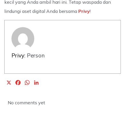
kecil yang Anda ambil hari ini. Tetap waspada dan
lindungi aset digital Anda bersama
Privy
!
Privy
: Person
X
F
W
L
a
h
i
c
a
n
No comments yet
e
t
k
b
s
e
o
A
d
o
p
I