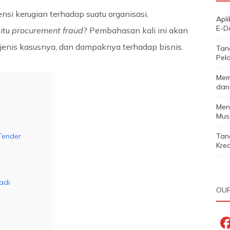
nsi kerugian terhadap suatu organisasi,
Apl
E-D
 itu
procurement fraud
? Pembahasan kali ini akan
, jenis kasusnya, dan dampaknya terhadap bisnis.
Tan
Pela
Mem
dan
Men
Must
Tender
Tan
Kred
adi
OUR