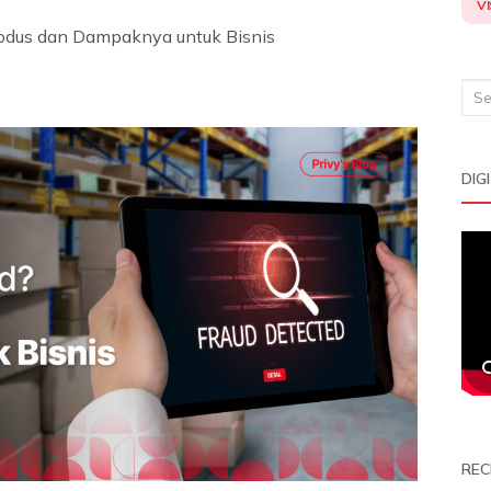
VI
Modus dan Dampaknya untuk Bisnis
Sea
for:
DIG
REC