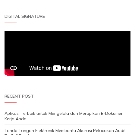
for:
DIGITAL SIGNATURE
RECENT POST
Aplikasi Terbaik untuk Mengelola dan Merapikan E-Dokumen
Kerja Anda
Tanda Tangan Elektronik Membantu Akurasi Pelacakan Audit