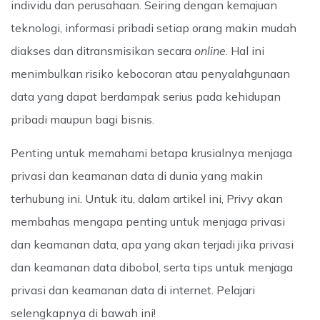
individu dan perusahaan. Seiring dengan kemajuan
teknologi, informasi pribadi setiap orang makin mudah
diakses dan ditransmisikan secara
online
. Hal ini
menimbulkan risiko kebocoran atau penyalahgunaan
data yang dapat berdampak serius pada kehidupan
pribadi maupun bagi bisnis.
Penting untuk memahami betapa krusialnya menjaga
privasi dan keamanan data di dunia yang makin
terhubung ini. Untuk itu, dalam artikel ini, Privy akan
membahas mengapa penting untuk menjaga privasi
dan keamanan data, apa yang akan terjadi jika privasi
dan keamanan data dibobol, serta tips untuk menjaga
privasi dan keamanan data di internet. Pelajari
selengkapnya di bawah ini!