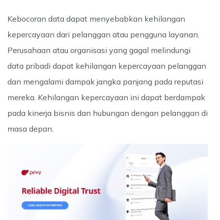
Kebocoran data dapat menyebabkan kehilangan
kepercayaan dari pelanggan atau pengguna layanan.
Perusahaan atau organisasi yang gagal melindungi
data pribadi dapat kehilangan kepercayaan pelanggan
dan mengalami dampak jangka panjang pada reputasi
mereka. Kehilangan kepercayaan ini dapat berdampak
pada kinerja bisnis dan hubungan dengan pelanggan di
masa depan.