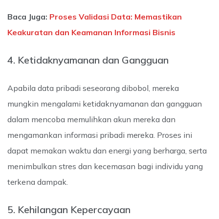
Baca Juga:
Proses Validasi Data: Memastikan
Keakuratan dan Keamanan Informasi Bisnis
4. Ketidaknyamanan dan Gangguan
Apabila data pribadi seseorang dibobol, mereka
mungkin mengalami ketidaknyamanan dan gangguan
dalam mencoba memulihkan akun mereka dan
mengamankan informasi pribadi mereka. Proses ini
dapat memakan waktu dan energi yang berharga, serta
menimbulkan stres dan kecemasan bagi individu yang
terkena dampak.
5. Kehilangan Kepercayaan