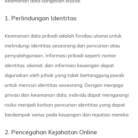
keamanan data sangatlah krusial.
1. Perlindungan Identitas
Keamanan data pribadi adalah fondasi utama untuk
melindungi identitas seseorang dari pencurian atau
penyalahgunaan. Informasi pribadi seperti nomor
identitas, alamat, dan informasi keuangan dapat
digunakan oleh pihak yang tidak bertanggung jawab
untuk mencuri identitas seseorang. Dengan menjaga
privasi dan keamanan data, individu dapat mengurangi
risiko menjadi korban pencurian identitas yang dapat
berdampak serius pada keuangan dan reputasi mereka.
2. Pencegahan Kejahatan Online