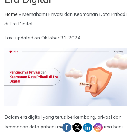
Home
»
Memahami Privasi dan Keamanan Data Pribadi
di Era Digital
Last updated on
Oktober 31, 2024
Dalam era digital yang terus berkembang, privasi dan
keamanan data pribadi menjadi perhatian utama bagi