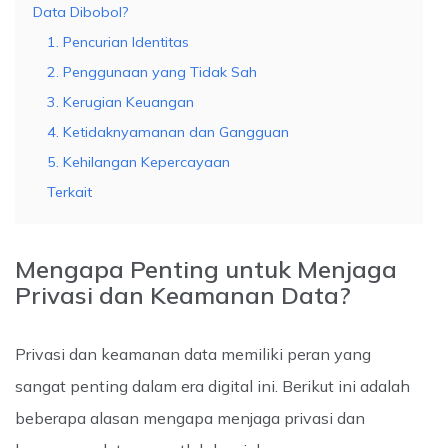
Data Dibobol?
1. Pencurian Identitas
2. Penggunaan yang Tidak Sah
3. Kerugian Keuangan
4. Ketidaknyamanan dan Gangguan
5. Kehilangan Kepercayaan
Terkait
Mengapa Penting untuk Menjaga
Privasi dan Keamanan Data?
Privasi dan keamanan data memiliki peran yang
sangat penting dalam era digital ini. Berikut ini adalah
beberapa alasan mengapa menjaga privasi dan