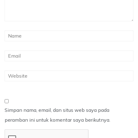
Simpan nama, email, dan situs web saya pada
peramban ini untuk komentar saya berikutnya.