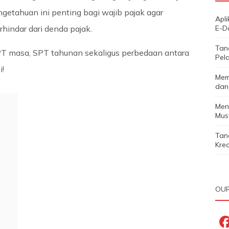
etahuan ini penting bagi wajib pajak agar
Apl
rhindar dari denda pajak.
E-D
Tan
SPT masa, SPT tahunan sekaligus perbedaan antara
Pela
i!
Mem
dan
Men
Must
Tan
Kred
OUR