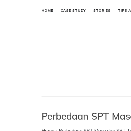
HOME
CASE STUDY
STORIES
TIPS 
Perbedaan SPT Mas
Home
»
Perbedaan SPT Masa dan SPT T