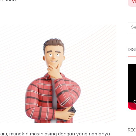
VI
Sea
for:
DIG
REC
baru, mungkin masih asing dengan yang namanya