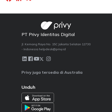
a
n
c
k
e
e
b
dI
PT Privy Identitas Digital
o
n
o
Jl. Kemang Raya No. 15C Jakarta Selatan 12730
- Indonesia helpdesk@privy.id
k
Privy juga tersedia di Australia
Unduh