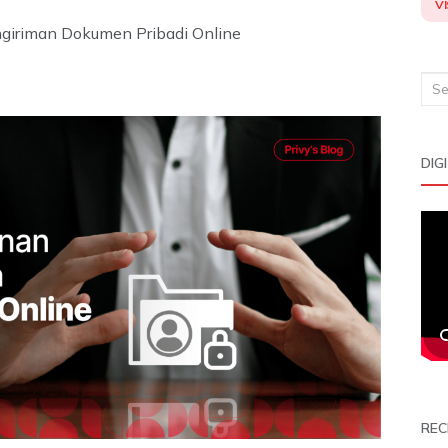
VI
iriman Dokumen Pribadi Online
Sea
for:
DIG
REC