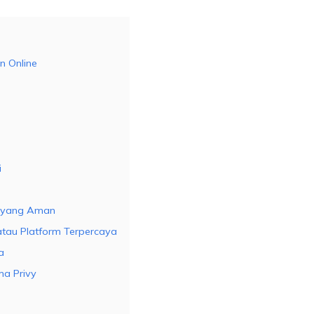
 Online
i
m yang Aman
tau Platform Terpercaya
a
ma Privy