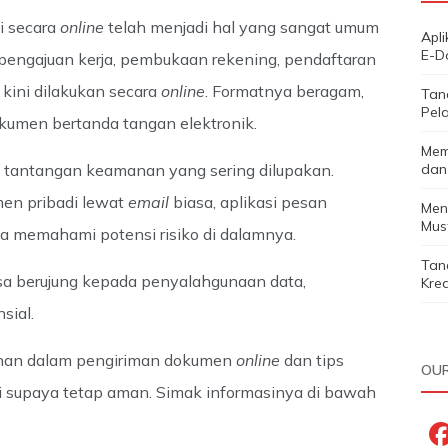
di secara
online
telah menjadi hal yang sangat umum
Apl
E-D
i pengajuan kerja, pembukaan rekening, pendaftaran
 kini dilakukan secara
online
. Formatnya beragam,
Tan
Pela
okumen bertanda tangan elektronik.
Mem
t tantangan keamanan yang sering dilupakan.
dan
en pribadi lewat
email
biasa, aplikasi pesan
Men
Must
npa memahami potensi risiko di dalamnya.
Tan
sa berujung kepada penyalahgunaan data,
Kred
sial.
anan dalam pengiriman dokumen
online
dan tips
OUR
i supaya tetap aman. Simak informasinya di bawah