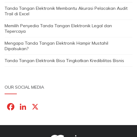
Tanda Tangan Elektronik Membantu Akurasi Pelacakan Audit
Trail di Excel
Memilih Penyedia Tanda Tangan Elektronik Legal dan
Tepercaya
Mengapa Tanda Tangan Elektronik Hampir Mustahil
Dipalsukan?
Tanda Tangan Elektronik Bisa Tingkatkan Kredibilitas Bisnis
OUR SOCIAL MEDIA
F
Li
X
a
n
c
k
e
e