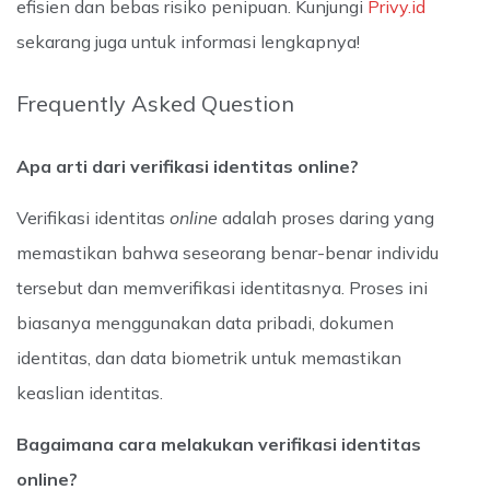
efisien dan bebas risiko penipuan. Kunjungi
Privy.id
sekarang juga untuk informasi lengkapnya!
Frequently Asked Question
Apa arti dari verifikasi identitas online?
Verifikasi identitas
online
adalah proses daring yang
memastikan bahwa seseorang benar-benar individu
tersebut dan memverifikasi identitasnya. Proses ini
biasanya menggunakan data pribadi, dokumen
identitas, dan data biometrik untuk memastikan
keaslian identitas.
Bagaimana cara melakukan verifikasi identitas
online?