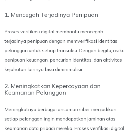
1. Mencegah Terjadinya Penipuan
Proses verifikasi digital membantu mencegah
terjadinya penipuan dengan memverifikasi identitas
pelanggan untuk setiap transaksi. Dengan begitu, risiko
penipuan keuangan, pencurian identitas, dan aktivitas
kejahatan lainnya bisa diminimalisir.
2. Meningkatkan Kepercayaan dan
Keamanan Pelanggan
Meningkatnya berbagai ancaman siber menjadikan
setiap pelanggan ingin mendapatkan jaminan atas
keamanan data pribadi mereka. Proses verifikasi digital