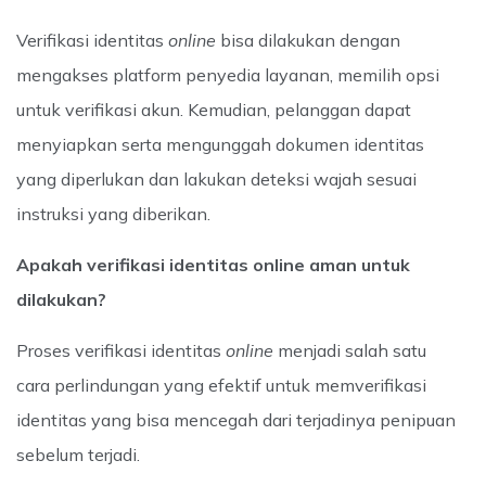
Verifikasi identitas
online
bisa dilakukan dengan
mengakses platform penyedia layanan, memilih opsi
untuk verifikasi akun. Kemudian, pelanggan dapat
menyiapkan serta mengunggah dokumen identitas
yang diperlukan dan lakukan deteksi wajah sesuai
instruksi yang diberikan.
Apakah verifikasi identitas online aman untuk
dilakukan?
Proses verifikasi identitas
online
menjadi salah satu
cara perlindungan yang efektif untuk memverifikasi
identitas yang bisa mencegah dari terjadinya penipuan
sebelum terjadi.