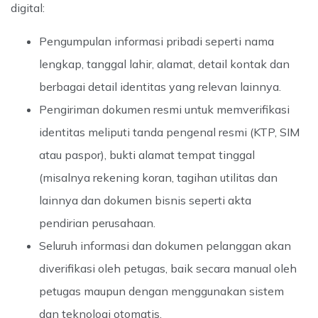
digital:
Pengumpulan informasi pribadi seperti nama
lengkap, tanggal lahir, alamat, detail kontak dan
berbagai detail identitas yang relevan lainnya.
Pengiriman dokumen resmi untuk memverifikasi
identitas meliputi tanda pengenal resmi (KTP, SIM
atau paspor), bukti alamat tempat tinggal
(misalnya rekening koran, tagihan utilitas dan
lainnya dan dokumen bisnis seperti akta
pendirian perusahaan.
Seluruh informasi dan dokumen pelanggan akan
diverifikasi oleh petugas, baik secara manual oleh
petugas maupun dengan menggunakan sistem
dan teknologi otomatis.