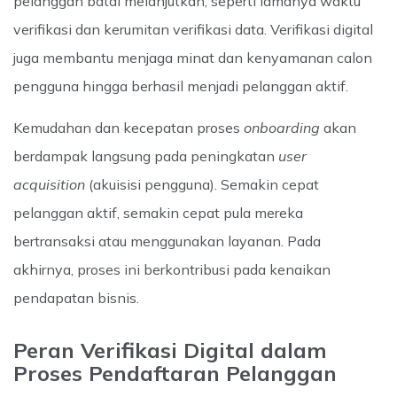
pelanggan batal melanjutkan, seperti lamanya waktu
verifikasi dan kerumitan verifikasi data. Verifikasi digital
juga membantu menjaga minat dan kenyamanan calon
pengguna hingga berhasil menjadi pelanggan aktif.
Kemudahan dan kecepatan proses
onboarding
akan
berdampak langsung pada peningkatan
user
acquisition
(akuisisi pengguna). Semakin cepat
pelanggan aktif, semakin cepat pula mereka
bertransaksi atau menggunakan layanan. Pada
akhirnya, proses ini berkontribusi pada kenaikan
pendapatan bisnis.
Peran Verifikasi Digital dalam
Proses Pendaftaran Pelanggan