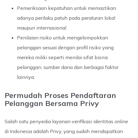
Pemeriksaan kepatuhan untuk memastikan
adanya perilaku patuh pada peraturan lokal
maupun internasional.
Penilaian risiko untuk mengelompokkan
pelanggan sesuai dengan profil risiko yang
mereka miliki seperti menilai sifat bisnis
pelanggan, sumber dana dan berbagai faktor
lainnya.
Permudah Proses Pendaftaran
Pelanggan Bersama Privy
Salah satu penyedia layanan verifikasi identitas
online
di Indonesia adalah Privy, yang sudah mendapatkan