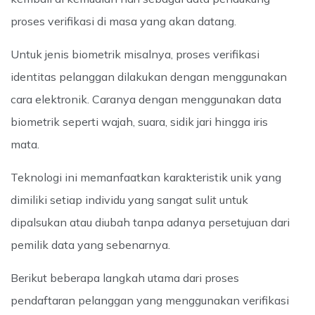
proses verifikasi di masa yang akan datang.
Untuk jenis biometrik misalnya, proses verifikasi
identitas pelanggan dilakukan dengan menggunakan
cara elektronik. Caranya dengan menggunakan data
biometrik seperti wajah, suara, sidik jari hingga iris
mata.
Teknologi ini memanfaatkan karakteristik unik yang
dimiliki setiap individu yang sangat sulit untuk
dipalsukan atau diubah tanpa adanya persetujuan dari
pemilik data yang sebenarnya.
Berikut beberapa langkah utama dari proses
pendaftaran pelanggan yang menggunakan verifikasi