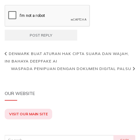
DENMARK BUAT ATURAN HAK CIPTA SUARA DAN WAJAH,
INI BAHAYA DEEPFAKE AI
WASPADA PENIPUAN DENGAN DOKUMEN DIGITAL PALSU
OUR WEBSITE
VISIT OUR MAIN SITE
Search