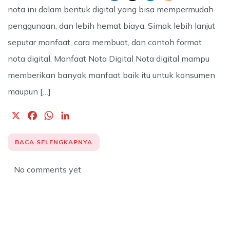
nota ini dalam bentuk digital yang bisa mempermudah
penggunaan, dan lebih hemat biaya. Simak lebih lanjut
seputar manfaat, cara membuat, dan contoh format
nota digital. Manfaat Nota Digital Nota digital mampu
memberikan banyak manfaat baik itu untuk konsumen
maupun […]
X
F
W
L
a
h
i
c
a
n
BACA SELENGKAPNYA
e
t
k
b
s
e
No comments yet
o
A
d
o
p
I
k
p
n