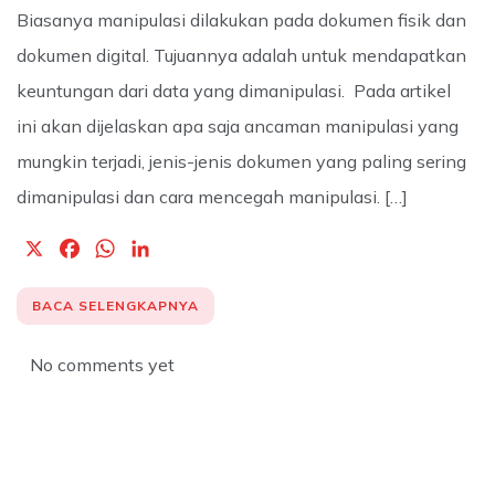
Biasanya manipulasi dilakukan pada dokumen fisik dan
dokumen digital. Tujuannya adalah untuk mendapatkan
keuntungan dari data yang dimanipulasi. Pada artikel
ini akan dijelaskan apa saja ancaman manipulasi yang
mungkin terjadi, jenis-jenis dokumen yang paling sering
dimanipulasi dan cara mencegah manipulasi. […]
X
F
W
L
a
h
i
c
a
n
BACA SELENGKAPNYA
e
t
k
b
s
e
No comments yet
o
A
d
o
p
I
k
p
n