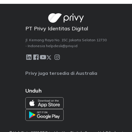
c
k
e
e
b
dI
PT Privy Identitas Digital
o
n
o
Jl. Kemang Raya No. 15C Jakarta Selatan 12730
- Indonesia helpdesk@privy.id
k
Privy juga tersedia di Australia
Unduh