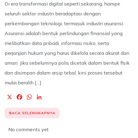
Di era transformasi digital seperti sekarang, hampir
seluruh sektor industri beradaptasi dengan
perkembangan teknologi, termasuk industri asuransi.
Asuransi adalah bentuk perlindungan finansial yang
melibatkan data pribadi, informasi risiko, serta
perjanjian hukum yang harus dikelola secara akurat dan
aman. Jika sebelumnya polis dicetak dalam bentuk fisik
dan disimpan dalam arsip tebal, kini proses tersebut
mulai beralih […]
X
F
W
L
a
h
i
c
a
n
BACA SELENGKAPNYA
e
t
k
b
s
e
No comments yet
o
A
d