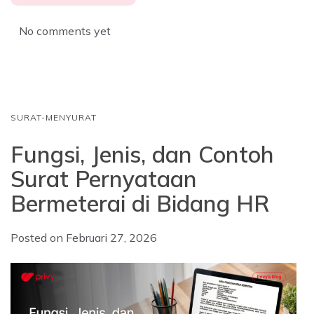
e
t
k
b
s
e
No comments yet
o
A
d
o
p
I
k
p
n
SURAT-MENYURAT
Fungsi, Jenis, dan Contoh
Surat Pernyataan
Bermeterai di Bidang HR
Posted on
Februari 27, 2026