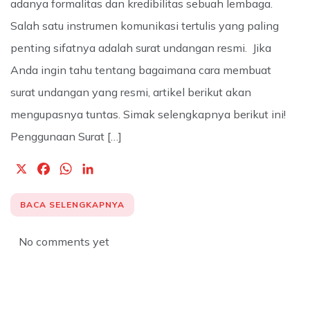
adanya formalitas dan kredibilitas sebuah lembaga.
Salah satu instrumen komunikasi tertulis yang paling
penting sifatnya adalah surat undangan resmi. Jika
Anda ingin tahu tentang bagaimana cara membuat
surat undangan yang resmi, artikel berikut akan
mengupasnya tuntas. Simak selengkapnya berikut ini!
Penggunaan Surat […]
X
F
W
L
a
h
i
c
a
n
BACA SELENGKAPNYA
e
t
k
b
s
e
No comments yet
o
A
d
o
p
I
k
p
n