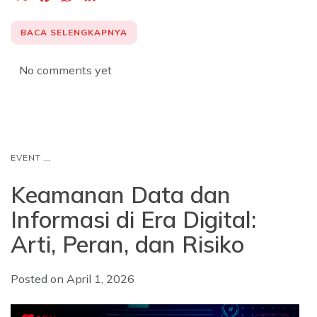
a
h
i
c
a
n
BACA SELENGKAPNYA
e
t
k
b
s
e
No comments yet
o
A
d
o
p
I
k
p
n
...
EVENT
Keamanan Data dan
Informasi di Era Digital:
Arti, Peran, dan Risiko
Posted on
April 1, 2026