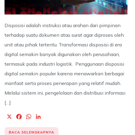
Disposisi adalah instruksi atau arahan dari pimpinan
terhadap suatu dokumen atau surat agar diproses oleh
unit atau pihak tertentu. Transformasi disposisi di era
digital semakin banyak digunakan oleh perusahaan,
termasuk pada industri logistik. Penggunaan disposisi
digital semakin populer karena menawarkan berbagai
manfaat serta proses penerapan yang relatif mudah.
Melalui sistem ini, pengelolaan dan distribusi informasi
[…]
X
F
W
L
a
h
i
c
a
n
BACA SELENGKAPNYA