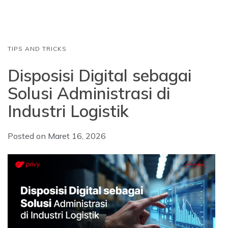
o
p
I
k
p
n
TIPS AND TRICKS
Disposisi Digital sebagai
Solusi Administrasi di
Industri Logistik
Posted on
Maret 16, 2026