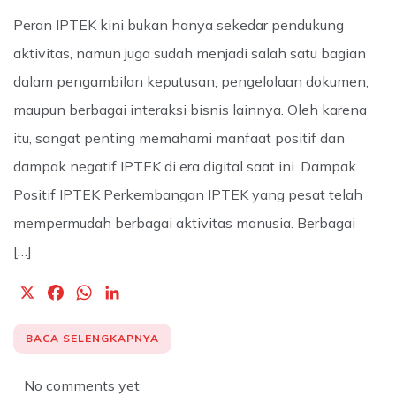
Peran IPTEK kini bukan hanya sekedar pendukung
aktivitas, namun juga sudah menjadi salah satu bagian
dalam pengambilan keputusan, pengelolaan dokumen,
maupun berbagai interaksi bisnis lainnya. Oleh karena
itu, sangat penting memahami manfaat positif dan
dampak negatif IPTEK di era digital saat ini. Dampak
Positif IPTEK Perkembangan IPTEK yang pesat telah
mempermudah berbagai aktivitas manusia. Berbagai
[…]
X
F
W
L
a
h
i
c
a
n
BACA SELENGKAPNYA
e
t
k
b
s
e
No comments yet