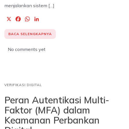
menjalankan sistem […]
X
F
W
L
a
h
i
c
a
n
BACA SELENGKAPNYA
e
t
k
b
s
e
No comments yet
o
A
d
o
p
I
k
p
n
VERIFIKASI DIGITAL
Peran Autentikasi Multi-
Faktor (MFA) dalam
Keamanan Perbankan