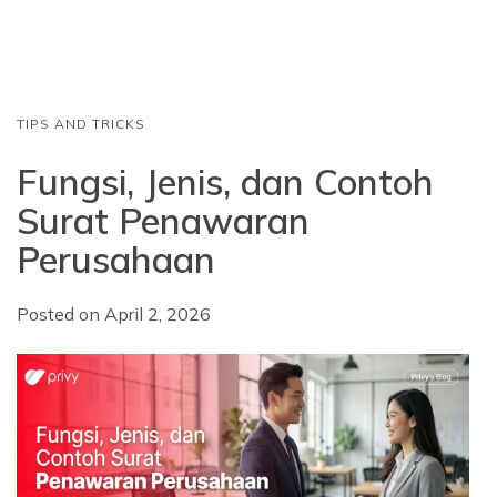
o
A
d
o
p
I
k
p
n
TIPS AND TRICKS
Fungsi, Jenis, dan Contoh
Surat Penawaran
Perusahaan
Posted on
April 2, 2026