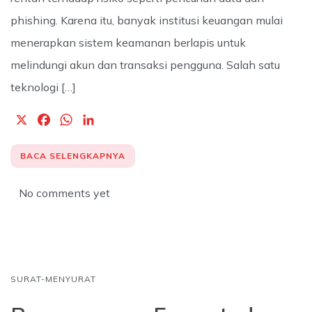
phishing. Karena itu, banyak institusi keuangan mulai
menerapkan sistem keamanan berlapis untuk
melindungi akun dan transaksi pengguna. Salah satu
teknologi […]
X
F
W
L
a
h
i
c
a
n
BACA SELENGKAPNYA
e
t
k
b
s
e
No comments yet
o
A
d
o
p
I
k
p
n
SURAT-MENYURAT