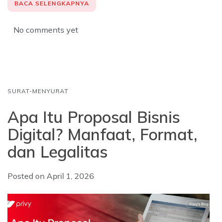
c
a
n
BACA SELENGKAPNYA
e
t
k
b
s
e
No comments yet
o
A
d
o
p
I
k
p
n
SURAT-MENYURAT
Apa Itu Proposal Bisnis
Digital? Manfaat, Format,
dan Legalitas
Posted on
April 1, 2026