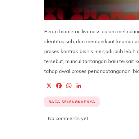
Peran biometric liveness dalam melindung
identitas sah, dan memperkuat keamanan
proses kontrak bisnis menjadi jauh lebih
tersebut, muncul tantangan baru terkai
tahap awal proses penandatanganan, biom
X
F
W
L
a
h
i
c
a
n
BACA SELENGKAPNYA
e
t
k
b
s
e
No comments yet
o
A
d
o
p
I
k
p
n