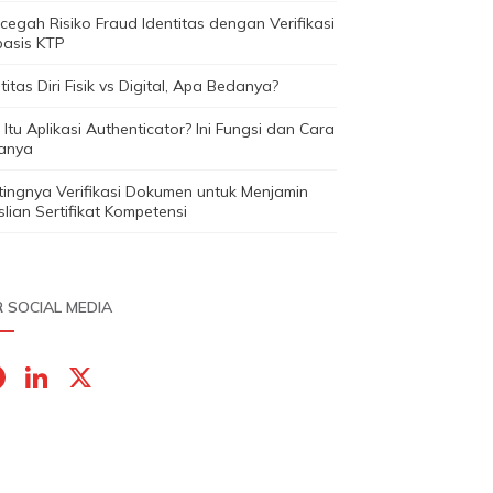
egah Risiko Fraud Identitas dengan Verifikasi
basis KTP
titas Diri Fisik vs Digital, Apa Bedanya?
Itu Aplikasi Authenticator? Ini Fungsi dan Cara
janya
tingnya Verifikasi Dokumen untuk Menjamin
lian Sertifikat Kompetensi
 SOCIAL MEDIA
F
Li
X
a
n
c
k
e
e