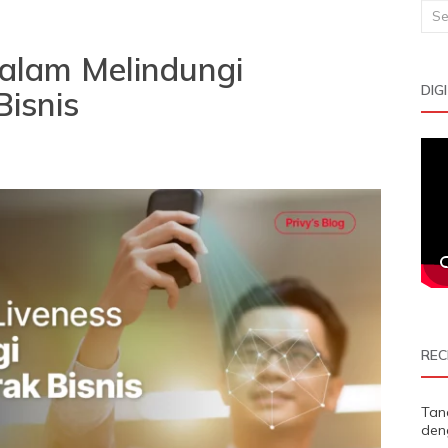
Sea
for:
dalam Melindungi
DIG
isnis
REC
Tan
den