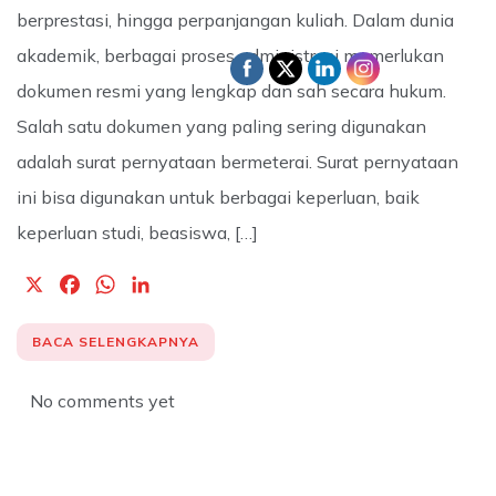
berprestasi, hingga perpanjangan kuliah. Dalam dunia
akademik, berbagai proses administrasi memerlukan
dokumen resmi yang lengkap dan sah secara hukum.
Salah satu dokumen yang paling sering digunakan
adalah surat pernyataan bermeterai. Surat pernyataan
ini bisa digunakan untuk berbagai keperluan, baik
keperluan studi, beasiswa, […]
X
F
W
L
a
h
i
c
a
n
BACA SELENGKAPNYA
e
t
k
b
s
e
No comments yet
o
A
d
o
p
I
k
p
n