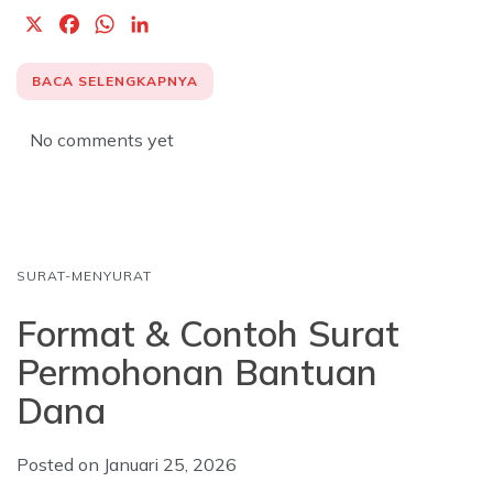
X
F
W
L
a
h
i
c
a
n
BACA SELENGKAPNYA
e
t
k
b
s
e
No comments yet
o
A
d
o
p
I
k
p
n
SURAT-MENYURAT
Format & Contoh Surat
Permohonan Bantuan
Dana
Posted on
Januari 25, 2026