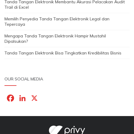
Tanda Tangan Elektronik Membantu Akurasi Pelacakan Audit
Trail di Excel
Memilih Penyedia Tanda Tangan Elektronik Legal dan
Tepercaya
Mengapa Tanda Tangan Elektronik Hampir Mustahil
Dipalsukan?
Tanda Tangan Elektronik Bisa Tingkatkan Kredibilitas Bisnis
OUR SOCIAL MEDIA
F
Li
X
a
n
c
k
e
e