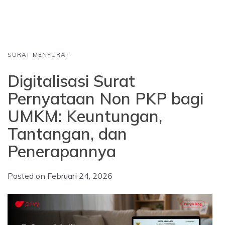
o
A
d
o
p
I
k
p
n
SURAT-MENYURAT
Digitalisasi Surat
Pernyataan Non PKP bagi
UMKM: Keuntungan,
Tantangan, dan
Penerapannya
Posted on
Februari 24, 2026