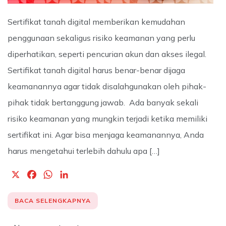
Sertifikat tanah digital memberikan kemudahan
penggunaan sekaligus risiko keamanan yang perlu
diperhatikan, seperti pencurian akun dan akses ilegal.
Sertifikat tanah digital harus benar-benar dijaga
keamanannya agar tidak disalahgunakan oleh pihak-
pihak tidak bertanggung jawab. Ada banyak sekali
risiko keamanan yang mungkin terjadi ketika memiliki
sertifikat ini. Agar bisa menjaga keamanannya, Anda
harus mengetahui terlebih dahulu apa […]
X
F
W
L
a
h
i
c
a
n
BACA SELENGKAPNYA
e
t
k
b
s
e