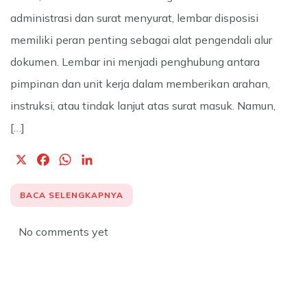
administrasi dan surat menyurat, lembar disposisi
memiliki peran penting sebagai alat pengendali alur
dokumen. Lembar ini menjadi penghubung antara
pimpinan dan unit kerja dalam memberikan arahan,
instruksi, atau tindak lanjut atas surat masuk. Namun,
[…]
X
F
W
L
a
h
i
c
a
n
BACA SELENGKAPNYA
e
t
k
b
s
e
No comments yet
o
A
d
o
p
I
k
p
n