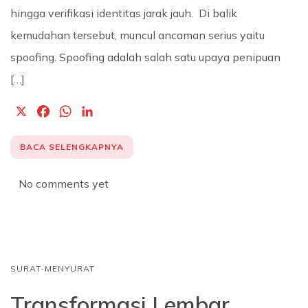
hingga verifikasi identitas jarak jauh. Di balik
kemudahan tersebut, muncul ancaman serius yaitu
spoofing. Spoofing adalah salah satu upaya penipuan
[…]
X
F
W
L
a
h
i
c
a
n
BACA SELENGKAPNYA
e
t
k
b
s
e
No comments yet
o
A
d
o
p
I
k
p
n
SURAT-MENYURAT
Transformasi Lembar