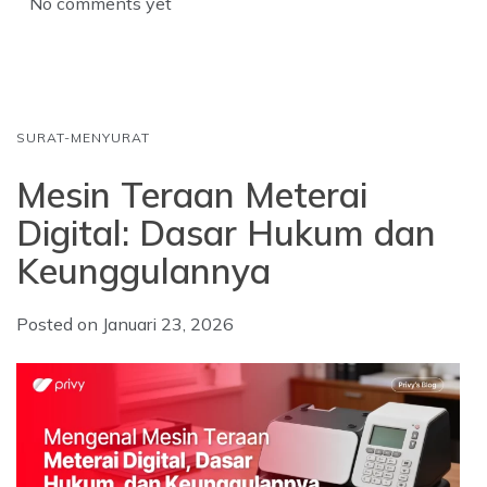
No comments yet
o
A
d
o
p
I
k
p
n
SURAT-MENYURAT
Mesin Teraan Meterai
Digital: Dasar Hukum dan
Keunggulannya
Posted on
Januari 23, 2026