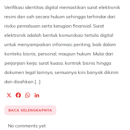
Verifikasi identitas digital memastikan surat elektronik
resmi dan sah secara hukum sehingga terhindar dari
risiko pemalsuan serta kerugian finansial. Surat
elektronik adalah bentuk komunikasi tertulis digital
untuk menyampaikan informasi penting, baik dalam
konteks bisnis, personal, maupun hukum. Mulai dari
perjanjian kerja, surat kuasa, kontrak bisnis hingga
dokumen legal lainnya, semuanya kini banyak dikirim
dan disahkan […]
X
F
W
L
a
h
i
c
a
n
BACA SELENGKAPNYA
e
t
k
b
s
e
No comments yet