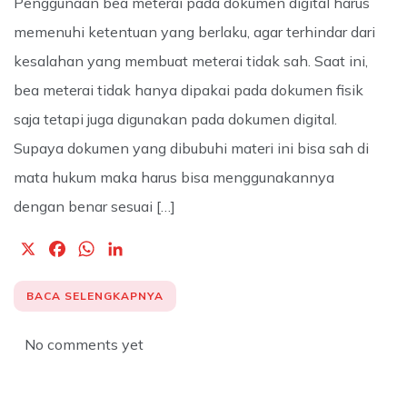
Penggunaan bea meterai pada dokumen digital harus
memenuhi ketentuan yang berlaku, agar terhindar dari
kesalahan yang membuat meterai tidak sah. Saat ini,
bea meterai tidak hanya dipakai pada dokumen fisik
saja tetapi juga digunakan pada dokumen digital.
Supaya dokumen yang dibubuhi materi ini bisa sah di
mata hukum maka harus bisa menggunakannya
dengan benar sesuai […]
X
F
W
L
a
h
i
c
a
n
BACA SELENGKAPNYA
e
t
k
b
s
e
No comments yet
o
A
d
o
p
I
k
p
n