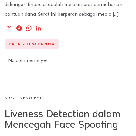
dukungan finansial adalah melalui surat permohonan
bantuan dana. Surat ini berperan sebagai media […]
X
F
W
L
a
h
i
c
a
n
BACA SELENGKAPNYA
e
t
k
b
s
e
No comments yet
o
A
d
o
p
I
k
p
n
SURAT-MENYURAT
Liveness Detection dalam
Mencegah Face Spoofing