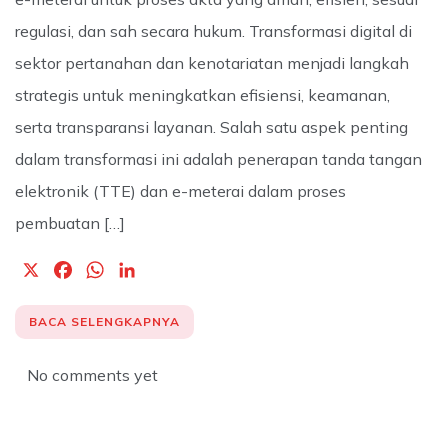
regulasi, dan sah secara hukum. Transformasi digital di
sektor pertanahan dan kenotariatan menjadi langkah
strategis untuk meningkatkan efisiensi, keamanan,
serta transparansi layanan. Salah satu aspek penting
dalam transformasi ini adalah penerapan tanda tangan
elektronik (TTE) dan e-meterai dalam proses
pembuatan […]
X
F
W
L
a
h
i
c
a
n
BACA SELENGKAPNYA
e
t
k
b
s
e
No comments yet
o
A
d
o
p
I
k
p
n