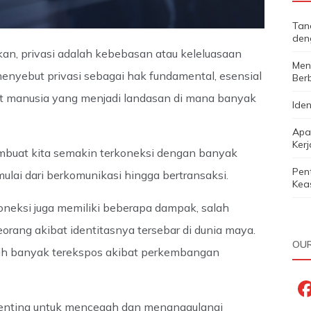
Tan
den
n, privasi adalah kebebasan atau keleluasaan
Menc
enyebut privasi sebagai hak fundamental, esensial
Ber
t manusia yang menjadi landasan di mana banyak
Iden
Apa 
Ker
buat kita semakin terkoneksi dengan banyak
Pen
mulai dari berkomunikasi hingga bertransaksi.
Keas
erkoneksi juga memiliki beberapa dampak, salah
orang akibat identitasnya tersebar di dunia maya.
OUR
lebih banyak terekspos akibat perkembangan
t penting untuk mencegah dan menanggulangi