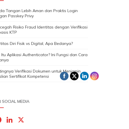
da Tangan Lebih Aman dan Praktis Login
gan Passkey Privy
egah Risiko Fraud Identitas dengan Verifikasi
basis KTP
titas Diri Fisik vs Digital, Apa Bedanya?
Itu Aplikasi Authenticator? Ini Fungsi dan Cara
janya
tingnya Verifikasi Dokumen untuk Menjamin
lian Sertifikat Kompetensi
 SOCIAL MEDIA
F
Li
X