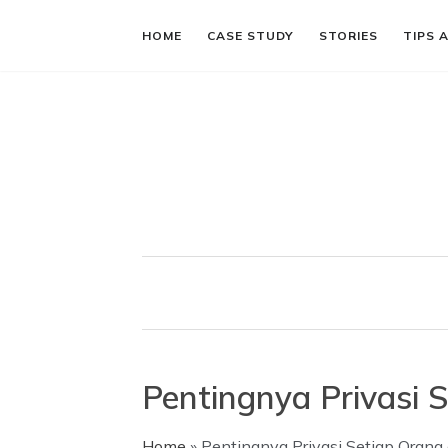
HOME
CASE STUDY
STORIES
TIPS 
Pentingnya Privasi S
Home
»
Pentingnya Privasi Setiap Orang d