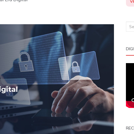
VI
Sea
for:
DIG
REC