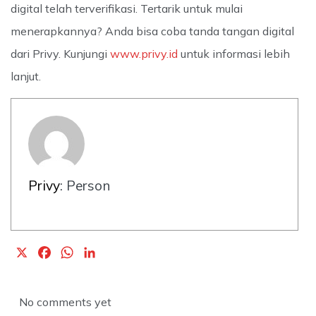
digital telah terverifikasi. Tertarik untuk mulai
menerapkannya? Anda bisa coba tanda tangan digital
dari Privy. Kunjungi
www.privy.id
untuk informasi lebih
lanjut.
Privy
: Person
X
F
W
L
a
h
i
c
a
n
No comments yet
e
t
k