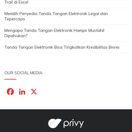
Trail di Excel
Memilih Penyedia Tanda Tangan Elektronik Legal dan
Tepercaya
Mengapa Tanda Tangan Elektronik Hampir Mustahil
Dipalsukan?
Tanda Tangan Elektronik Bisa Tingkatkan Kredibilitas Bisnis
OUR SOCIAL MEDIA
F
Li
X
a
n
c
k
e
e
b
dI