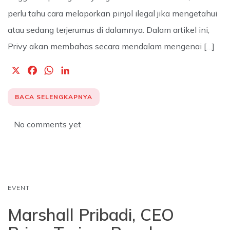
perlu tahu cara melaporkan pinjol ilegal jika mengetahui
atau sedang terjerumus di dalamnya. Dalam artikel ini,
Privy akan membahas secara mendalam mengenai […]
X
F
W
L
a
h
i
c
a
n
BACA SELENGKAPNYA
e
t
k
b
s
e
No comments yet
o
A
d
o
p
I
k
p
n
EVENT
Marshall Pribadi, CEO