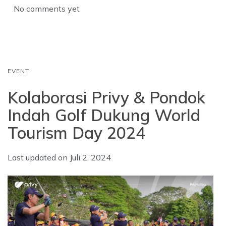
b
s
e
No comments yet
o
A
d
o
p
I
k
p
n
EVENT
Kolaborasi Privy & Pondok
Indah Golf Dukung World
Tourism Day 2024
Last updated on
Juli 2, 2024