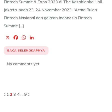
Fintech Summit & Expo 2023 di The Kasablanka Hall,
Jakarta, pada 23-24 November 2023. “Acara Bulan
Fintech Nasional dan gelaran Indonesia Fintech
Summit […]
X
F
W
L
a
h
i
c
a
n
BACA SELENGKAPNYA
e
t
k
b
s
e
No comments yet
o
A
d
o
p
I
k
p
n
1
2
3
4
…
9