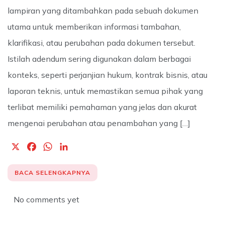
lampiran yang ditambahkan pada sebuah dokumen
utama untuk memberikan informasi tambahan,
klarifikasi, atau perubahan pada dokumen tersebut.
Istilah adendum sering digunakan dalam berbagai
konteks, seperti perjanjian hukum, kontrak bisnis, atau
laporan teknis, untuk memastikan semua pihak yang
terlibat memiliki pemahaman yang jelas dan akurat
mengenai perubahan atau penambahan yang […]
X
F
W
L
a
h
i
c
a
n
BACA SELENGKAPNYA
e
t
k
b
s
e
No comments yet
o
A
d
o
p
I