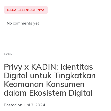
a
h
i
c
a
n
BACA SELENGKAPNYA
e
t
k
b
s
e
No comments yet
o
A
d
o
p
I
k
p
n
EVENT
Privy x KADIN: Identitas
Digital untuk Tingkatkan
Keamanan Konsumen
dalam Ekosistem Digital
Posted on
Juni 3, 2024