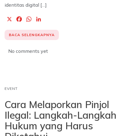
identitas digital […]
X
F
W
L
a
h
i
c
a
n
BACA SELENGKAPNYA
e
t
k
b
s
e
No comments yet
o
A
d
o
p
I
k
p
n
EVENT
Cara Melaporkan Pinjol
Ilegal: Langkah-Langkah
Hukum yang Harus