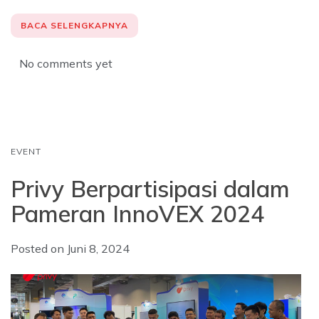
a
h
i
c
a
n
BACA SELENGKAPNYA
e
t
k
b
s
e
No comments yet
o
A
d
o
p
I
k
p
n
EVENT
Privy Berpartisipasi dalam
Pameran InnoVEX 2024
Posted on
Juni 8, 2024