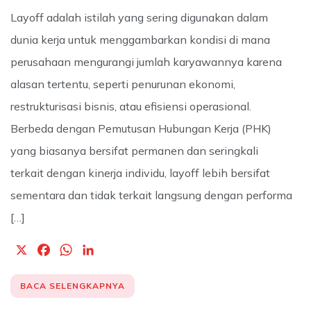
Layoff adalah istilah yang sering digunakan dalam
dunia kerja untuk menggambarkan kondisi di mana
perusahaan mengurangi jumlah karyawannya karena
alasan tertentu, seperti penurunan ekonomi,
restrukturisasi bisnis, atau efisiensi operasional.
Berbeda dengan Pemutusan Hubungan Kerja (PHK)
yang biasanya bersifat permanen dan seringkali
terkait dengan kinerja individu, layoff lebih bersifat
sementara dan tidak terkait langsung dengan performa
[…]
X
F
W
L
a
h
i
c
a
n
BACA SELENGKAPNYA
e
t
k