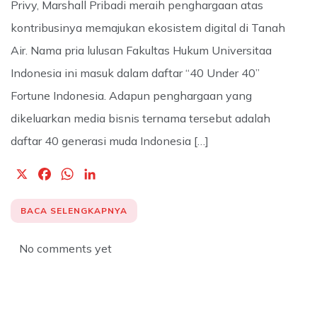
Privy, Marshall Pribadi meraih penghargaan atas
kontribusinya memajukan ekosistem digital di Tanah
Air. Nama pria lulusan Fakultas Hukum Universitaa
Indonesia ini masuk dalam daftar “40 Under 40”
Fortune Indonesia. Adapun penghargaan yang
dikeluarkan media bisnis ternama tersebut adalah
daftar 40 generasi muda Indonesia […]
X
F
W
L
a
h
i
c
a
n
BACA SELENGKAPNYA
e
t
k
b
s
e
No comments yet
o
A
d
o
p
I
k
p
n