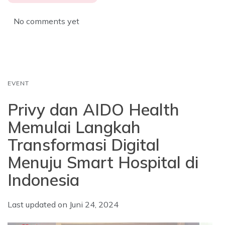
e
t
k
b
s
e
No comments yet
o
A
d
o
p
I
k
p
n
EVENT
Privy dan AIDO Health
Memulai Langkah
Transformasi Digital
Menuju Smart Hospital di
Indonesia
Last updated on
Juni 24, 2024