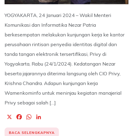
YOGYAKARTA, 24 Januari 2024 – Wakil Menteri
Komunikasi dan Informatika Nezar Patria
berkesempatan melakukan kunjungan kerja ke kantor
perusahaan rintisan penyedia identitas digital dan
tanda tangan elektronik tersertifikasi, Privy di
Yogyakarta, Rabu (24/1/2024). Kedatangan Nezar
beserta jajarannya diterima langsung oleh CIO Privy,
Krishna Chandra. Adapun kunjungan kerja
Wamenkominfo untuk meninjau kegiatan manajerial
Privy sebagai salah […]
X
F
W
L
a
h
i
c
a
n
BACA SELENGKAPNYA