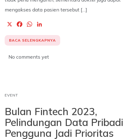
mengakses data pasien tersebut […]
X
F
W
L
a
h
i
c
a
n
BACA SELENGKAPNYA
e
t
k
b
s
e
No comments yet
o
A
d
o
p
I
k
p
n
EVENT
Bulan Fintech 2023,
Pelindungan Data Pribadi
Pengguna Jadi Prioritas