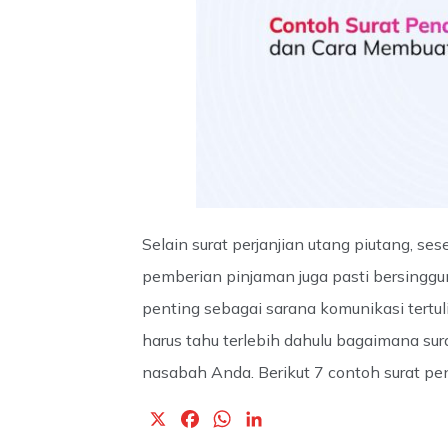
Selain surat perjanjian utang piutang, s
pemberian pinjaman juga pasti bersinggu
penting sebagai sarana komunikasi tertuli
harus tahu terlebih dahulu bagaimana su
nasabah Anda. Berikut 7 contoh surat pe
X
F
W
L
a
h
i