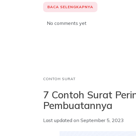
c
a
n
BACA SELENGKAPNYA
e
t
k
b
s
e
No comments yet
o
A
d
o
p
I
k
p
n
CONTOH SURAT
7 Contoh Surat Peri
Pembuatannya
Last updated on
September 5, 2023