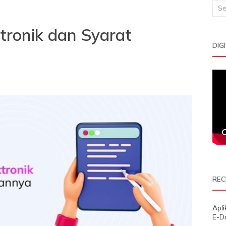
Sea
for:
tronik dan Syarat
DIG
REC
Apl
E-D