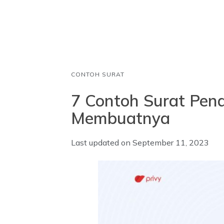
o
p
I
k
p
n
CONTOH SURAT
7 Contoh Surat Pen
Membuatnya
Last updated on
September 11, 2023