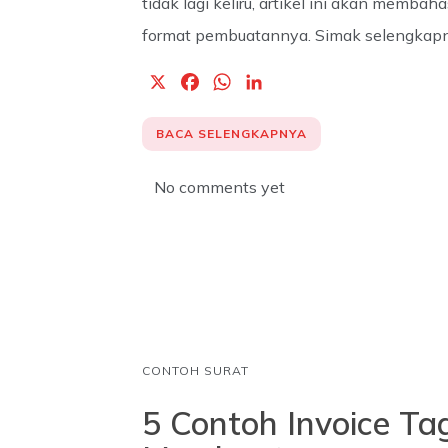
tidak lagi keliru, artikel ini akan membah
format pembuatannya. Simak selengkapn
X
F
W
L
a
h
i
c
a
n
BACA SELENGKAPNYA
e
t
k
b
s
e
No comments yet
o
A
d
o
p
I
k
p
n
CONTOH SURAT
5 Contoh Invoice Ta