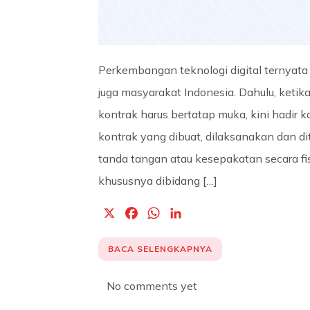
Perkembangan teknologi digital ternyat
juga masyarakat Indonesia. Dahulu, ket
kontrak harus bertatap muka, kini hadir k
kontrak yang dibuat, dilaksanakan dan d
tanda tangan atau kesepakatan secara f
khususnya dibidang […]
X
F
W
L
a
h
i
c
a
n
BACA SELENGKAPNYA
e
t
k
b
s
e
No comments yet
o
A
d