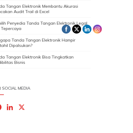
da Tangan Elektronik Membantu Akurasi
cakan Audit Trail di Excel
ilih Penyedia Tanda Tangan Elektronik Legal
 Tepercaya
gapa Tanda Tangan Elektronik Hampir
ahil Dipalsukan?
da Tangan Elektronik Bisa Tingkatkan
ibilitas Bisnis
 SOCIAL MEDIA
F
Li
X
a
n
c
k