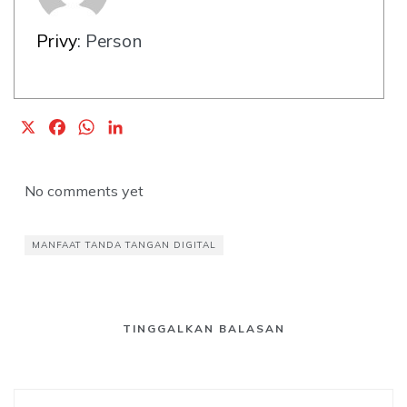
Privy
: Person
X
F
W
L
a
h
i
c
a
n
No comments yet
e
t
k
b
s
e
o
A
d
MANFAAT TANDA TANGAN DIGITAL
o
p
I
k
p
n
TINGGALKAN BALASAN