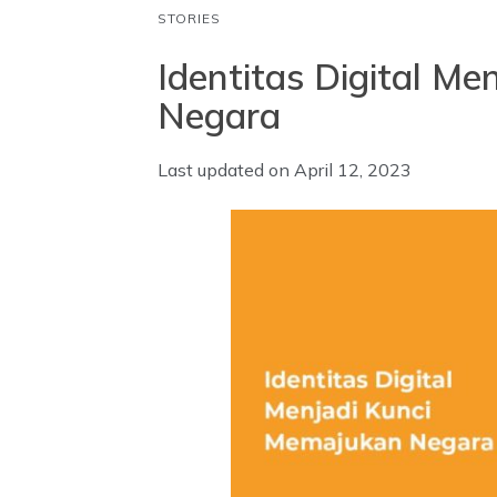
STORIES
Identitas Digital M
Negara
Last updated on
April 12, 2023