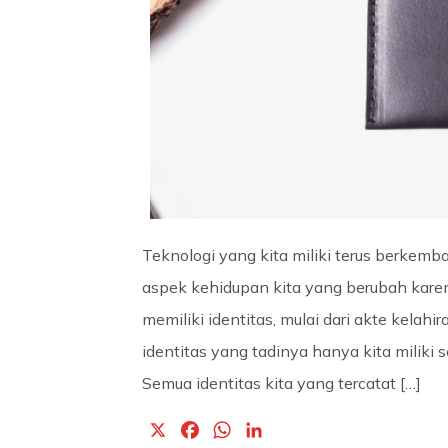
Teknologi yang kita miliki terus berkem
aspek kehidupan kita yang berubah karena
memiliki identitas, mulai dari akte kelah
identitas yang tadinya hanya kita miliki se
Semua identitas kita yang tercatat […]
X
F
W
L