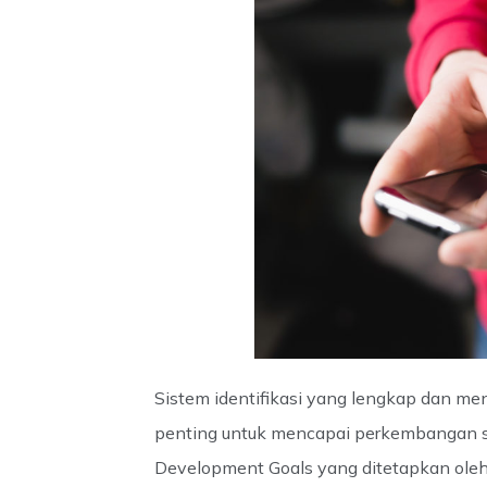
Sistem identifikasi yang lengkap dan m
penting untuk mencapai perkembangan so
Development Goals yang ditetapkan oleh