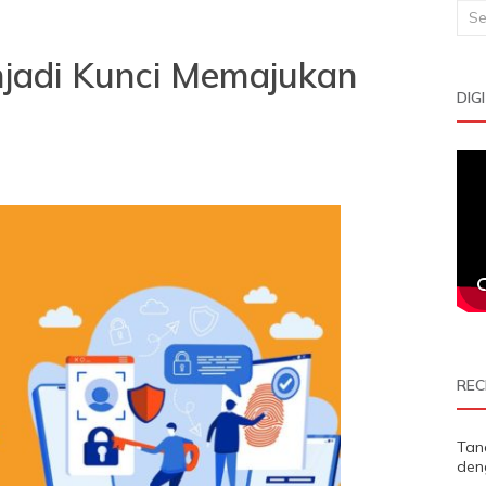
Sea
for:
enjadi Kunci Memajukan
DIG
REC
Tan
den