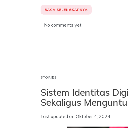
a
h
i
c
a
n
BACA SELENGKAPNYA
e
t
k
b
s
e
No comments yet
o
A
d
o
p
I
k
p
n
STORIES
Sistem Identitas Di
Sekaligus Mengunt
Last updated on
Oktober 4, 2024