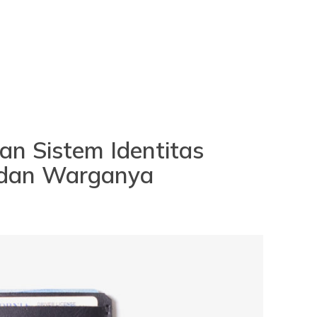
an Sistem Identitas
a dan Warganya