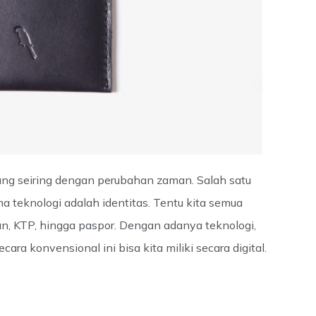
bang seiring dengan perubahan zaman. Salah satu
 teknologi adalah identitas. Tentu kita semua
iran, KTP, hingga paspor. Dengan adanya teknologi,
cara konvensional ini bisa kita miliki secara digital.