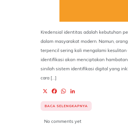
Kredensial identitas adalah kebutuhan pe
dalam masyarakat modern. Namun, orang-
terpencil sering kali mengalami kesulita
identifikasi akan menciptakan hambatan 
sinilah sistem identifikasi digital yang
cara […]
X
F
W
L
a
h
i
c
a
n
BACA SELENGKAPNYA
e
t
k
b
s
e
No comments yet
o
A
d