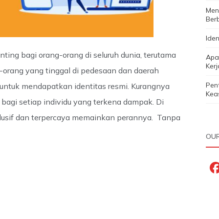
Menc
Ber
Iden
nting bagi orang-orang di seluruh dunia, terutama
Apa 
Ker
orang yang tinggal di pedesaan dan daerah
Pen
n untuk mendapatkan identitas resmi. Kurangnya
Keas
bagi setiap individu yang terkena dampak. Di
 inklusif dan terpercaya memainkan perannya. Tanpa
OUR