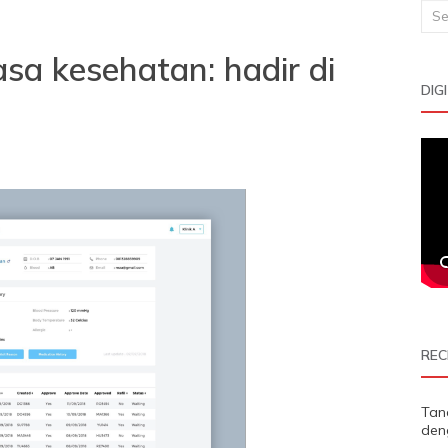
Sea
for:
asa kesehatan: hadir di
DIG
REC
Tan
den