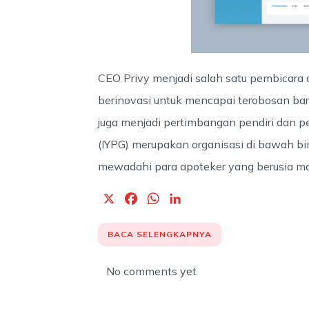
CEO Privy menjadi salah satu pembicara d
berinovasi untuk mencapai terobosan baru.
juga menjadi pertimbangan pendiri dan p
(IYPG) merupakan organisasi di bawah bi
mewadahi para apoteker yang berusia ma
X
F
W
L
a
h
i
c
a
n
BACA SELENGKAPNYA
e
t
k
b
s
e
No comments yet
o
A
d
o
p
I