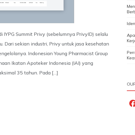
Menc
Ber
Iden
i IYPG Summit Privy (sebelumnya PrivyID) selalu
Apa 
Ker
 Dari sekian industri, Privy untuk jasa kesehatan
Pen
engelolanya. Indonesian Young Pharmacist Group
Keas
naan Ikatan Apoteker Indonesia (IAI) yang
ksimal 35 tahun. Pada […]
OUR