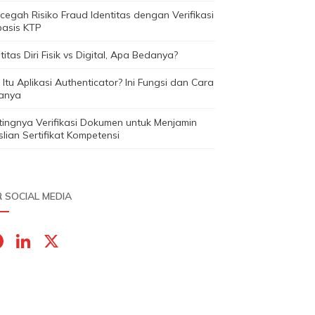
egah Risiko Fraud Identitas dengan Verifikasi
basis KTP
titas Diri Fisik vs Digital, Apa Bedanya?
Itu Aplikasi Authenticator? Ini Fungsi dan Cara
janya
tingnya Verifikasi Dokumen untuk Menjamin
lian Sertifikat Kompetensi
 SOCIAL MEDIA
F
Li
X
a
n
c
k
e
e