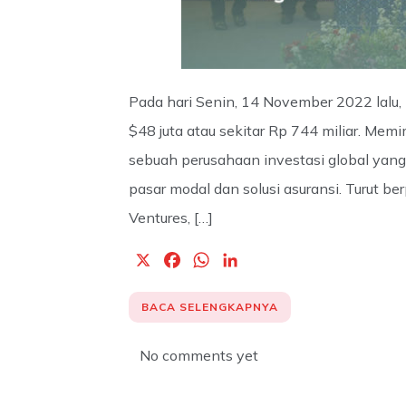
Pada hari Senin, 14 November 2022 lalu,
$48 juta atau sekitar Rp 744 miliar. Mem
sebuah perusahaan investasi global yan
pasar modal dan solusi asuransi. Turut be
Ventures, […]
X
F
W
L
a
h
i
c
a
n
BACA SELENGKAPNYA
e
t
k
b
s
e
No comments yet
o
A
d
o
p
I