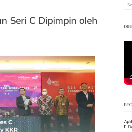
Sea
for:
n Seri C Dipimpin oleh
DIG
REC
Apl
E-D