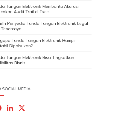
da Tangan Elektronik Membantu Akurasi
cakan Audit Trail di Excel
ilih Penyedia Tanda Tangan Elektronik Legal
 Tepercaya
gapa Tanda Tangan Elektronik Hampir
ahil Dipalsukan?
da Tangan Elektronik Bisa Tingkatkan
ibilitas Bisnis
 SOCIAL MEDIA
F
Li
X
a
n
c
k