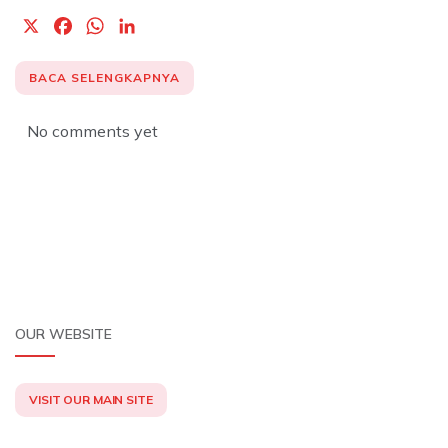
X
F
W
L
a
h
i
c
a
n
BACA SELENGKAPNYA
e
t
k
b
s
e
No comments yet
o
A
d
o
p
I
k
p
n
OUR WEBSITE
VISIT OUR MAIN SITE