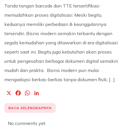
Tanda tangan barcode dan TTE tersertifikasi
memudahkan proses digitalisasi. Meski begitu,
keduanya memiliki perbedaan & keunggulannya
tersendiri. Bisnis modern semakin terbantu dengan
segala kemudahan yang ditawarkan di era digitalisasi
seperti saat ini. Begitu juga kebutuhan akan proses
untuk pengesahan berbagai dokumen digital semakin
mudah dan praktis. Bisnis modern pun mulai
mengadopsi berkas-berkas tanpa dokumen fisik, […]
X
F
W
L
a
h
i
c
a
n
BACA SELENGKAPNYA
e
t
k
b
s
e
No comments yet
o
A
d