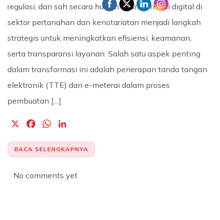
regulasi, dan sah secara hukum. Transformasi digital di
sektor pertanahan dan kenotariatan menjadi langkah
strategis untuk meningkatkan efisiensi, keamanan,
serta transparansi layanan. Salah satu aspek penting
dalam transformasi ini adalah penerapan tanda tangan
elektronik (TTE) dan e-meterai dalam proses
pembuatan […]
X
F
W
L
a
h
i
c
a
n
BACA SELENGKAPNYA
e
t
k
b
s
e
No comments yet
o
A
d
o
p
I
k
p
n