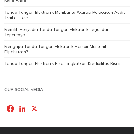
Kerja Anda
Tanda Tangan Elektronik Membantu Akurasi Pelacakan Audit
Trail di Excel
Memilih Penyedia Tanda Tangan Elektronik Legal dan
Tepercaya
Mengapa Tanda Tangan Elektronik Hampir Mustahil
Dipalsukan?
Tanda Tangan Elektronik Bisa Tingkatkan Kredibilitas Bisnis
OUR SOCIAL MEDIA
F
Li
X
a
n
c
k