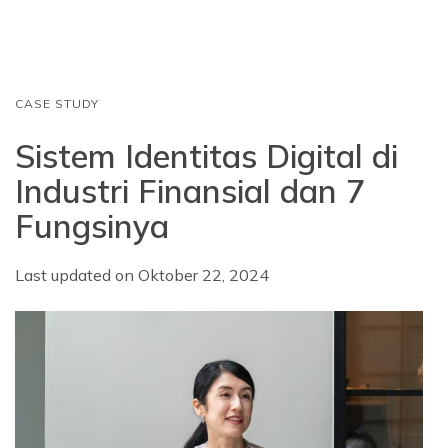
o
p
I
k
p
n
CASE STUDY
Sistem Identitas Digital di
Industri Finansial dan 7
Fungsinya
Last updated on
Oktober 22, 2024