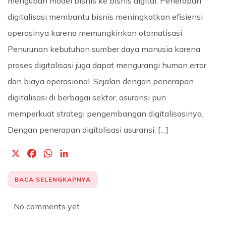
mengubah model bisnis ke bisnis digital. Penerapan
digitalisasi membantu bisnis meningkatkan efisiensi
operasinya karena memungkinkan otomatisasi
Penurunan kebutuhan sumber daya manusia karena
proses digitalisasi juga dapat mengurangi human error
dan biaya operasional. Sejalan dengan penerapan
digitalisasi di berbagai sektor, asuransi pun
memperkuat strategi pengembangan digitalisasinya.
Dengan penerapan digitalisasi asuransi, […]
X
F
W
L
a
h
i
c
a
n
BACA SELENGKAPNYA
e
t
k
b
s
e
No comments yet
o
A
d
o
p
I