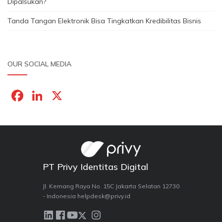
Dipalsukan?
Tanda Tangan Elektronik Bisa Tingkatkan Kredibilitas Bisnis
OUR SOCIAL MEDIA
F
Li
X
a
n
c
k
e
e
b
dI
PT Privy Identitas Digital
o
n
o
Jl. Kemang Raya No. 15C Jakarta Selatan 12730
- Indonesia helpdesk@privy.id
k