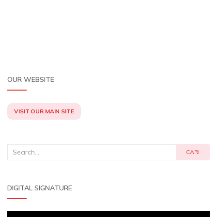
k
p
n
OUR WEBSITE
VISIT OUR MAIN SITE
Search
CARI
for:
DIGITAL SIGNATURE