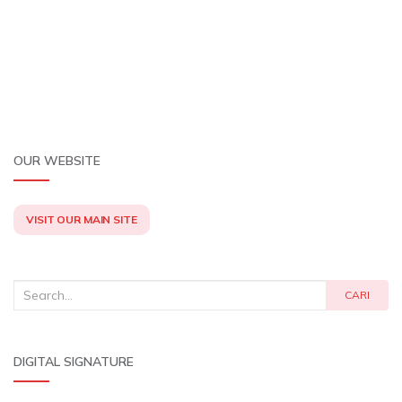
o
p
I
k
p
n
OUR WEBSITE
VISIT OUR MAIN SITE
Search
CARI
for:
DIGITAL SIGNATURE