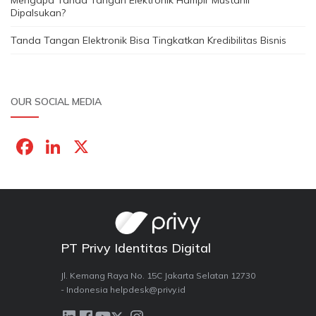
Dipalsukan?
Tanda Tangan Elektronik Bisa Tingkatkan Kredibilitas Bisnis
OUR SOCIAL MEDIA
F
Li
X
a
n
c
k
e
e
b
dI
PT Privy Identitas Digital
o
n
o
Jl. Kemang Raya No. 15C Jakarta Selatan 12730
- Indonesia helpdesk@privy.id
k