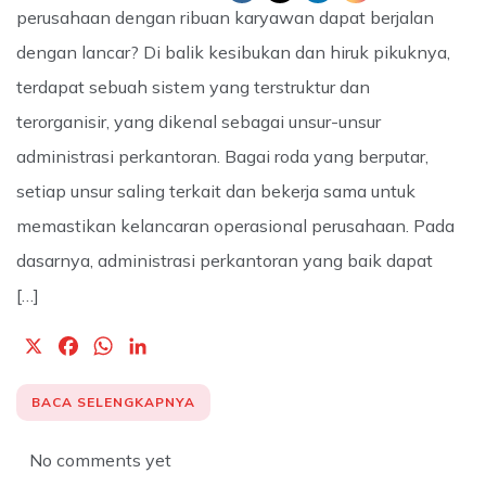
perusahaan dengan ribuan karyawan dapat berjalan
dengan lancar? Di balik kesibukan dan hiruk pikuknya,
terdapat sebuah sistem yang terstruktur dan
terorganisir, yang dikenal sebagai unsur-unsur
administrasi perkantoran. Bagai roda yang berputar,
setiap unsur saling terkait dan bekerja sama untuk
memastikan kelancaran operasional perusahaan. Pada
dasarnya, administrasi perkantoran yang baik dapat
[…]
X
F
W
L
a
h
i
c
a
n
BACA SELENGKAPNYA
e
t
k
b
s
e
No comments yet
o
A
d