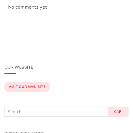
b
s
e
No comments yet
o
A
d
o
p
I
k
p
n
OUR WEBSITE
VISIT OUR MAIN SITE
Search
CARI
for: