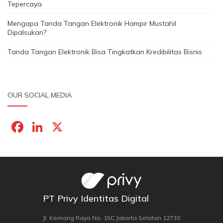
Tepercaya
Mengapa Tanda Tangan Elektronik Hampir Mustahil
Dipalsukan?
Tanda Tangan Elektronik Bisa Tingkatkan Kredibilitas Bisnis
OUR SOCIAL MEDIA
F
Li
X
a
n
c
k
e
e
b
dI
PT Privy Identitas Digital
o
n
o
Jl. Kemang Raya No. 15C Jakarta Selatan 12730