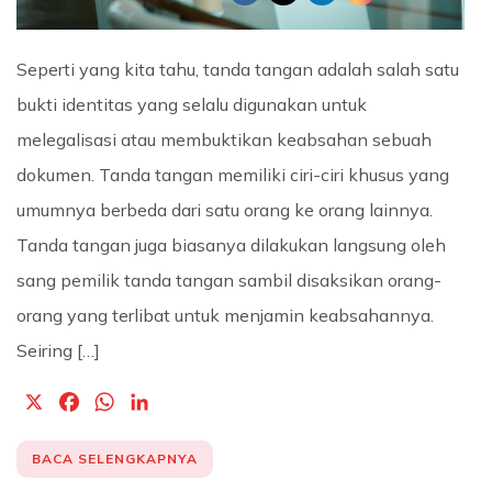
Seperti yang kita tahu, tanda tangan adalah salah satu
bukti identitas yang selalu digunakan untuk
melegalisasi atau membuktikan keabsahan sebuah
dokumen. Tanda tangan memiliki ciri-ciri khusus yang
umumnya berbeda dari satu orang ke orang lainnya.
Tanda tangan juga biasanya dilakukan langsung oleh
sang pemilik tanda tangan sambil disaksikan orang-
orang yang terlibat untuk menjamin keabsahannya.
Seiring […]
X
F
W
L
a
h
i
c
a
n
BACA SELENGKAPNYA
e
t
k